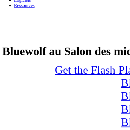
Logiciels
Ressources
Bluewolf au Salon des mic
Get the Flash Pl
B
B
B
B